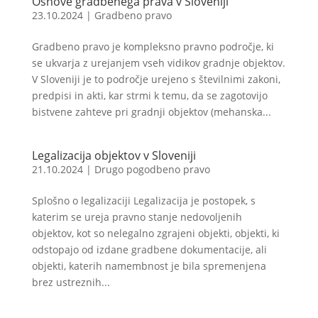
Osnove gradbenega prava v Sloveniji
23.10.2024
|
Gradbeno pravo
Gradbeno pravo je kompleksno pravno področje, ki
se ukvarja z urejanjem vseh vidikov gradnje objektov.
V Sloveniji je to področje urejeno s številnimi zakoni,
predpisi in akti, kar strmi k temu, da se zagotovijo
bistvene zahteve pri gradnji objektov (mehanska...
Legalizacija objektov v Sloveniji
21.10.2024
|
Drugo pogodbeno pravo
Splošno o legalizaciji Legalizacija je postopek, s
katerim se ureja pravno stanje nedovoljenih
objektov, kot so nelegalno zgrajeni objekti, objekti, ki
odstopajo od izdane gradbene dokumentacije, ali
objekti, katerih namembnost je bila spremenjena
brez ustreznih...