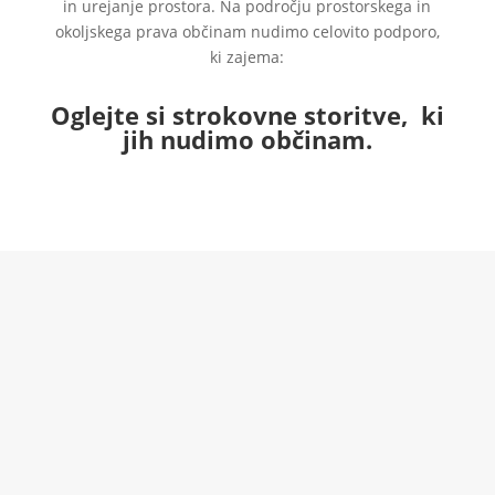
in urejanje prostora. Na področju prostorskega in
okoljskega prava občinam nudimo celovito podporo,
ki zajema:
Oglejte si strokovne storitve, ki
jih nudimo občinam.
Pravna podpora in pravno
svetovanje pri postopku
sprejema OPN, OPPN