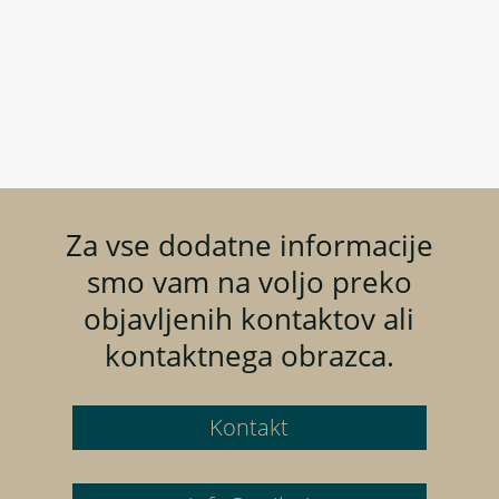
nalog. Z našo pomočjo občine zmanjšajo
pravna tveganja in povečajo kakovost svojih
odločitev.
Za vse dodatne informacije
smo vam na voljo preko
objavljenih kontaktov ali
kontaktnega obrazca.
Kontakt