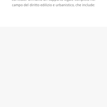
campo del diritto edilizio e urbanistico, che include:
Ottenimento di permessi
edilizi e di utilizzo:
Con la nostra lunga esperienza e conoscenza
della legislazione, aiutiamo le aziende ad
ottenere rapidamente ed efficacemente tutti i
permessi necessari per realizzare i progetti. Il
nostro servizio include la revisione della
documentazione progettuale e la