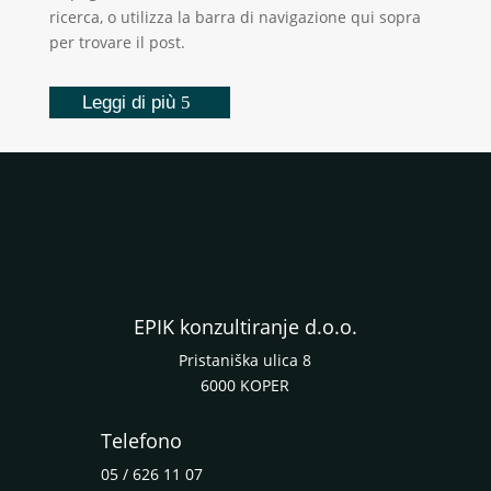
ricerca, o utilizza la barra di navigazione qui sopra
per trovare il post.
Leggi di più
EPIK konzultiranje d.o.o.
Pristaniška ulica 8
6000 KOPER
Telefono
05 / 626 11 07