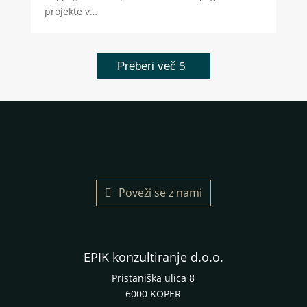
projekte v…
Preberi več
Poveži se z nami
EPIK konzultiranje d.o.o.
Pristaniška ulica 8
6000 KOPER